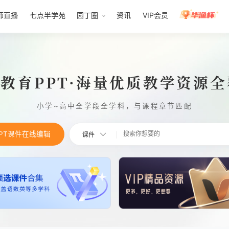
师直播
七点半学苑
园丁圈
资讯
VIP会员
1教育PPT·海量优质教学资源
小学~高中全学段全学科，与课程章节匹配
PPT课件在线编辑
课件