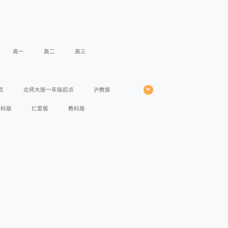
高一
高二
高三
点
北师大版一年级起点
沪教版
苏科版
仁爱版
教科版