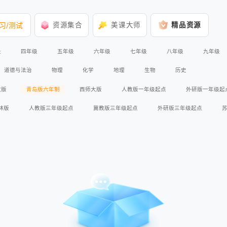
习/测试
资源集合
美课大师
精品资源
级
四年级
五年级
六年级
七年级
八年级
九年级
道德与法治
物理
化学
地理
生物
历史
教版
青岛版六年制
西师大版
人教版一年级起点
外研版一年级起
林版
人教版三年级起点
冀教版三年级起点
外研版三年级起点
外研版2017课标
外研版