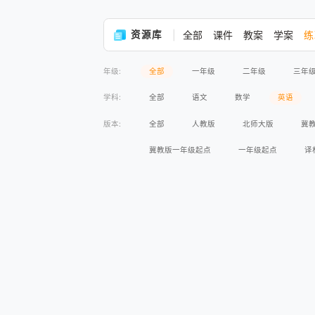
资源库
全部
课件
教案
学案
练
年级:
全部
一年级
二年级
三年
学科:
全部
语文
数学
英语
版本:
全部
人教版
北师大版
冀
冀教版一年级起点
一年级起点
译
人教版2017课标
北师大版2017课标