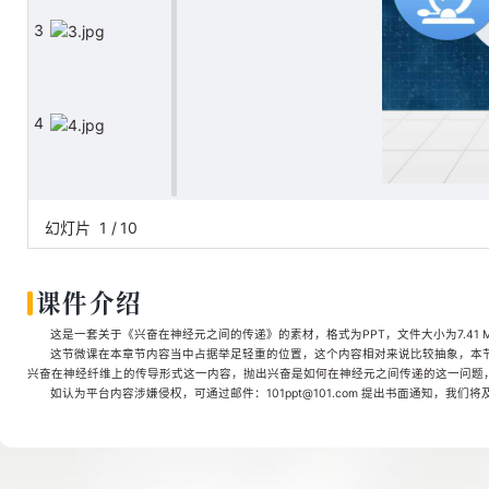
3
4
5
幻灯片
1
/
10
课件介绍
6
这是一套关于《兴奋在神经元之间的传递》的素材，格式为PPT，文件大小为7.41 
这节微课在本章节内容当中占据举足轻重的位置，这个内容相对来说比较抽象，本
兴奋在神经纤维上的传导形式这一内容，抛出兴奋是如何在神经元之间传递的这一问题
如认为平台内容涉嫌侵权，可通过邮件：101ppt@101.com 提出书面通知，我们
7