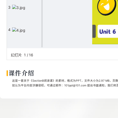
3
4
5
幻灯片
1
/
16
课件介绍
6
这是一套关于《SectionB阅读课》的素材，格式为PPT，文件大小为2.97 MB，页
如认为平台内容涉嫌侵权，可通过邮件：101ppt@101.com 提出书面通知，我们
7