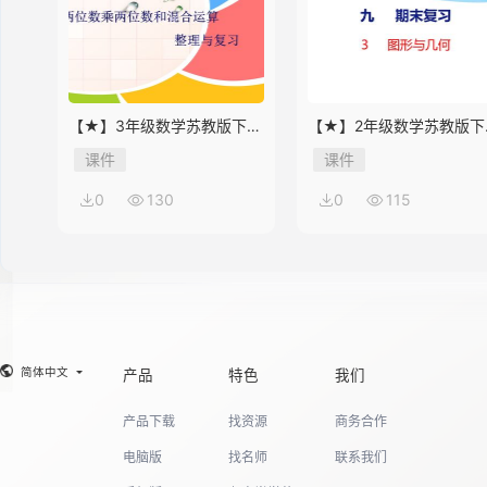
14
【★】3年级数学苏教版下册
【★】2年级数学苏教版下
课件第10单元《单元复习》
课件第9单元《期末复习》
课件
课件
15
0
130
0
115
16
17
简体中文
产品
特色
我们
产品下载
找资源
商务合作
18
电脑版
找名师
联系我们