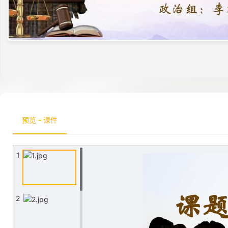
预览 - 课件
1
2