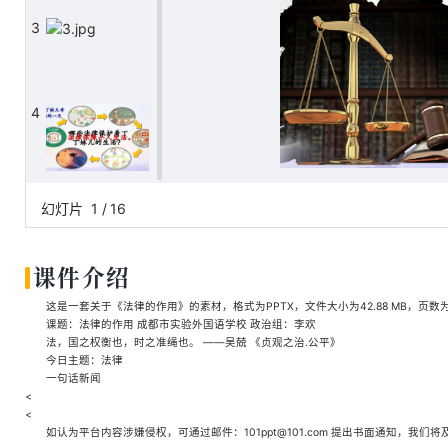
3
4
5
幻灯片
1
/
16
课件介绍
6
这是一套关于《法律的作用》的素材，格式为PPTX，文件大小为42.88 MB，页数
课题：法律的作用 成都市实验外国语学校 政治组：李欢
法，国之权衡也，时之准绳也。 ——吴兢 《贞观之治.公平》
今日主题：法律
7
一句话新闻
<
<
如认为平台内容涉嫌侵权，可通过邮件：101ppt@101.com 提出书面通知，我们