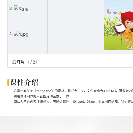
3
4
5
幻灯片
1
/
21
课件介绍
6
这是一套关于《at the zoo》的素材，格式为PPT，文件大小为4.67 MB，页数为2
利用课件制作把声音图片动画融于一体.
如认为平台内容涉嫌侵权，可通过邮件：101ppt@101.com 提出书面通知，我们
7