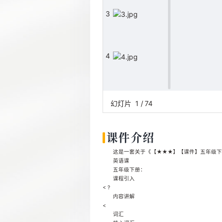
3
4
5
幻灯片
1
/
74
课件介绍
6
这是一套关于《【★★★】【课件】五年级下册英
英语课
五年级下册：
课程引入
7
< ?
内容讲解
<
词汇