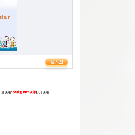
看大图
，请使用
101教育PPT软件
打开使用；