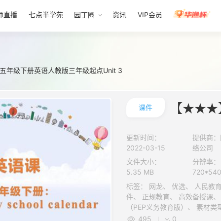
师直播
七点半学苑
园丁圈
资讯
VIP会员
年级下册英语人教版三年级起点Unit 3
课件
更新时间：
提供商：
2022-03-15
络公司
文件大小：
分辨率：
5.35 MB
720*54
标签： 网龙、 优选、 人民教育出版社（人教版三年级起点）、 课
件、 正规教育、 高效备授课、 文档、 K12、 五年级、 ZYK、 下册
495
0