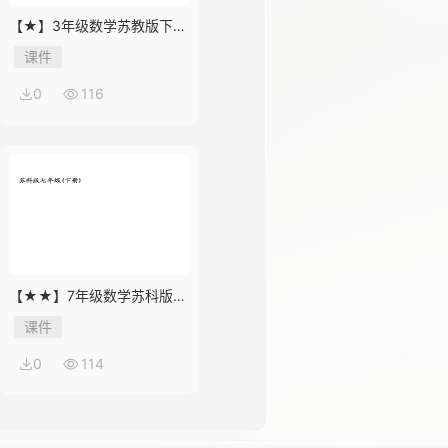
【★】3年级数学苏教版下册
课件第9单元《数据的收集和
课件
整理（二）》
0
116
【★★】7年级数学苏科版下
册课件第12单元 《12.1 定义
课件
与命题》
0
114