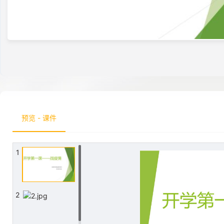
预览 - 课件
1
2