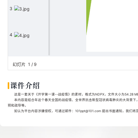
3
4
5
幻灯片
1
/
9
课件介绍
6
这是一套关于《开学第一课--战疫情》的素材，格式为NDPX，文件大小为54.28 
本内容是结合年这个春天全国的战疫情、全世界抗击新型冠状病毒肺炎的大背景下
预和疏导等。
如认为平台内容涉嫌侵权，可通过邮件：101ppt@101.com 提出书面通知，我们
7