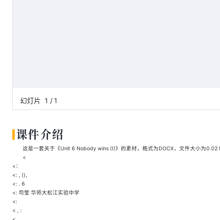
幻灯片
1
/
1
课件介绍
这是一套关于《Unit 6 Nobody wins (I)》的素材，格式为DOCX，文件大小为0.
<
<：
<: , (),
<: . 6
<: 司莹 华师大松江实验中学
<:
< , :
<. .