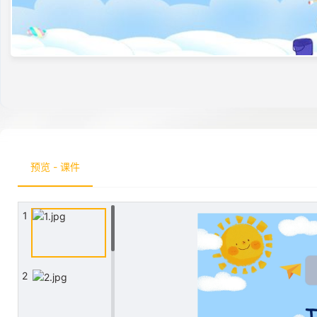
预览 - 课件
1
2