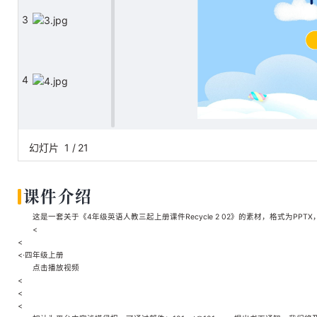
3
4
5
幻灯片
1
/
21
课件介绍
6
这是一套关于《4年级英语人教三起上册课件Recycle 2 02》的素材，格式为PPTX
<
<
<·四年级上册
7
点击播放视频
<
<
<