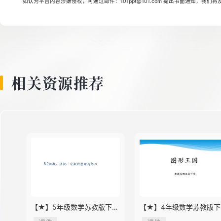
如认为平台内容涉嫌侵权，可通过邮件：101ppt@101.com 提出书面通知，我们
8
9
相关资源推荐
10
11
12
【★】5年级数学苏教版下册
【★】4年级数学苏教版下
13
课件第8单元《单元复习》
课件第9单元《单元复习》