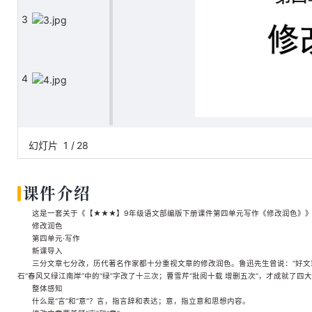
3
4
5
幻灯片
1
/
28
课件介绍
6
这是一套关于《【★★★】9年级语文部编版下册课件第四单元写作《修改润色》》的素
修改润色
第四单元·写作
新课导入
7
三分文章七分改，历代著名作家都十分重视文章的修改润色。鲁迅先生曾说：“好文
石“春风又绿江南岸”中的“绿”字改了十三次；曹雪芹“批阅十载 增删五次”，才成就
整体感知
什么是“言”和“意”？言，指言辞和表达；意，指立意和思想内容。