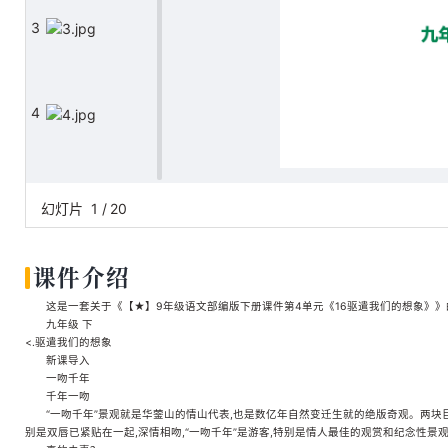
3
4
5
幻灯片
1
/
20
课件介绍
6
这是一套关于《【★】9年级语文部编版下册课件第4单元《16驱遣我们的想象》》的素
九年级 下
<.驱遣我们的想象
新课导入
7
一吻千年
千年一吻
“一吻千年”景观就是华蓥山的情山代表,也是数亿年自然变迁生就的绝版奇观。两块巨石
别是双唇已紧贴在一起,深情相吻,“一吻千年”是游客,特别是情人最佳的观赏和纪念性景