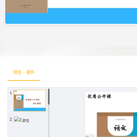
预览 - 课件
1
2