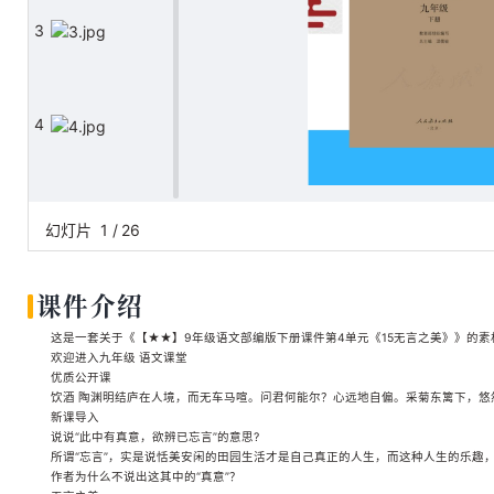
3
4
5
幻灯片
1
/
26
课件介绍
6
这是一套关于《【★★】9年级语文部编版下册课件第4单元《15无言之美》》的素材，
欢迎进入九年级 语文课堂
优质公开课
饮酒 陶渊明结庐在人境，而无车马喧。问君何能尔？心远地自偏。采菊东篱下，
7
新课导入
说说“此中有真意，欲辨已忘言”的意思?
所谓“忘言”，实是说恬美安闲的田园生活才是自己真正的人生，而这种人生的乐趣
作者为什么不说出这其中的“真意”？