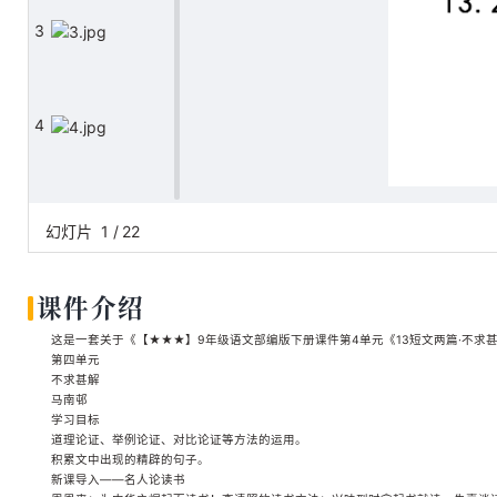
3
4
5
幻灯片
1
/
22
课件介绍
6
这是一套关于《【★★★】9年级语文部编版下册课件第4单元《13短文两篇·不求甚解
第四单元
不求甚解
马南邨
7
学习目标
道理论证、举例论证、对比论证等方法的运用。
积累文中出现的精辟的句子。
新课导入——名人论读书