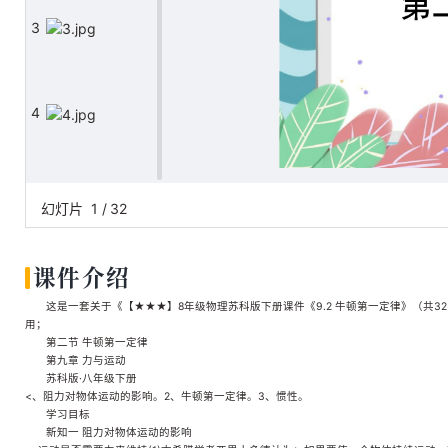
3
4
5
幻灯片
1
/
32
课件介绍
6
这是一套关于《【★★★】8年级物理苏科版下册课件《9.2 牛顿第一定律》（共32张
用；
第二节 牛顿第一定律
第九章 力与运动
7
苏科版·八年级下册
<、阻力对物体运动的影响。2、牛顿第一定律。3、惯性。
学习目标
新知一 阻力对物体运动的影响