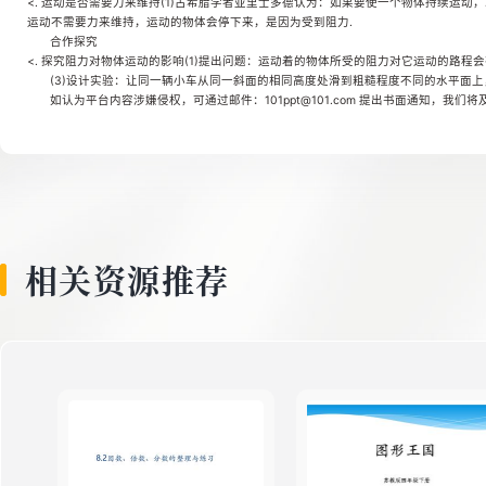
<. 运动是否需要力来维持(1)古希腊学者亚里士多德认为：如果要使一个物体持续运动
8
运动不需要力来维持，运动的物体会停下来，是因为受到阻力.
合作探究
<. 探究阻力对物体运动的影响(1)提出问题：运动着的物体所受的阻力对它运动的路程
(3)设计实验：让同一辆小车从同一斜面的相同高度处滑到粗糙程度不同的水平面上
9
如认为平台内容涉嫌侵权，可通过邮件：101ppt@101.com 提出书面通知，我们
10
相关资源推荐
11
12
13