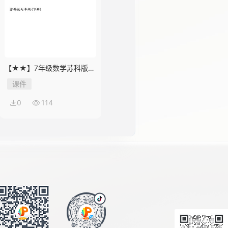
【★★】7年级数学苏科版下
册课件第12单元 《12.1 定义
课件
与命题》
0
114