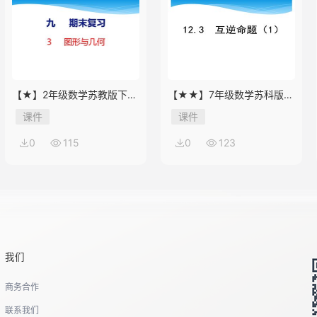
【★】2年级数学苏教版下册
【★★】7年级数学苏科版下
课件第9单元《期末复习》
册课件第12单元 《12.3 互逆
课件
课件
命题》
0
115
0
123
我们
商务合作
联系我们