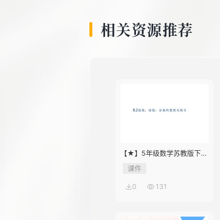
8
相关资源推荐
9
10
【★】5年级数学苏教版下册
课件第8单元《单元复习》
课件
0
131