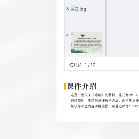
3
4
5
幻灯片
1
/
10
课件介绍
6
这是一套关于《咏柳》的素材，格式为PPTX，
通过简明、生动的讲授教学方法，向学生讲授
如认为平台内容涉嫌侵权，可通过邮件：101pp
7