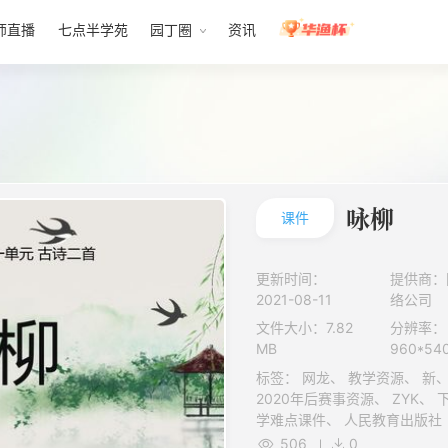
师直播
七点半学苑
园丁圈
资讯
咏柳
课件
更新时间：
提供商：
2021-08-11
络公司
文件大小：7.82
分辨率：
MB
960*54
标签： 网龙、 教学资源、 新、 课件、 1级、 课件、 文档、 课件、
2020年后赛事资源、 ZYK、 下册、 有重难点、 小学、 语文、 教
学难点课件、 人民教育出版社（人教版部编版）、 重难点课件、
ZYKB、 二年级、 正规教育、 K12、 101教育PPT成套资源、 素材
506
0