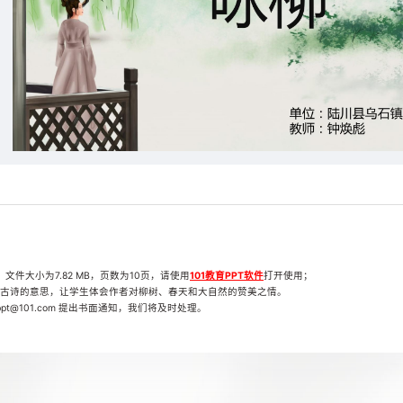
文件大小为7.82 MB，页数为10页，请使用
101教育PPT软件
打开使用；
古诗的意思，让学生体会作者对柳树、春天和大自然的赞美之情。
t@101.com 提出书面通知，我们将及时处理。