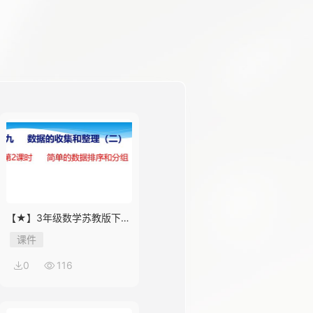
【★】3年级数学苏教版下册
课件第9单元《数据的收集和
课件
整理（二）》
0
116