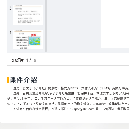
3
4
5
幻灯片
1
/
16
课件介绍
6
这是一套关于《小青蛙》的素材，格式为PPTX，文件大小为1.89 MB，页数为16
这是一首充满童趣的儿歌,写了小青蛙是益虫，能保护禾苗。本课要求认识的字大多是
护，害”九个生字。 二、学习自主识字的方法，培养初步的识字能力。三、规范提高识
构字识字，学习汉字族识字的方法。掌握形声字的构字规律，会运用这个规律帮助自己
7
如认为平台内容涉嫌侵权，可通过邮件：101ppt@101.com 提出书面通知，我们