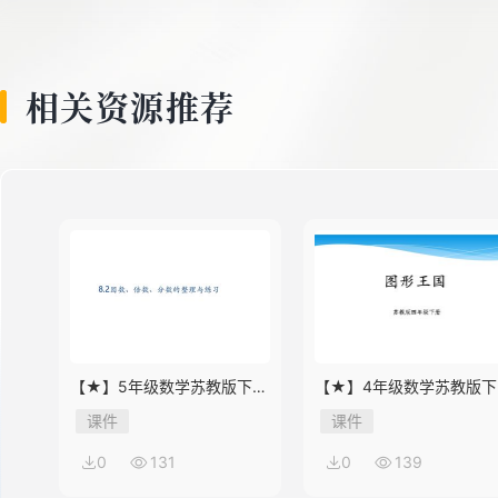
8
相关资源推荐
9
10
11
【★】5年级数学苏教版下册
【★】4年级数学苏教版下
12
课件第8单元《单元复习》
课件第9单元《单元复习》
课件
课件
0
131
0
139
13