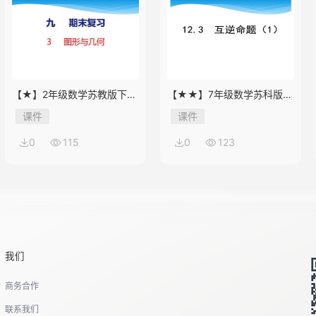
【★】2年级数学苏教版下册
【★★】7年级数学苏科版下
课件第9单元《期末复习》
册课件第12单元 《12.3 互逆
课件
课件
命题》
0
115
0
123
我们
商务合作
联系我们