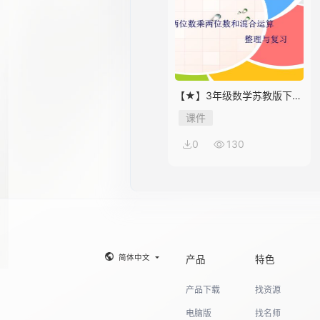
14
【★】3年级数学苏教版下册
课件第10单元《单元复习》
15
课件
0
130
16
17
简体中文
产品
特色
产品下载
找资源
18
电脑版
找名师