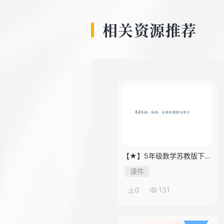
8
相关资源推荐
9
10
11
【★】5年级数学苏教版下册
课件第8单元《单元复习》
课件
12
0
131
13