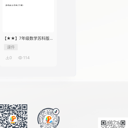
【★★】7年级数学苏科版下
册课件第12单元 《12.1 定义
课件
与命题》
0
114