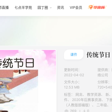
师直播
七点半学苑
园丁圈
资讯
VIP会员
传统节日
课件
更新时间：
提供商：
2022-04-02
络公司
文件大小：
分辨率：
12.53 MB
720*54
标签： 网龙、 教学资源、 新、 正规教育、 1级、 课件、 K12、 课
件、 2020年后赛事资源、 下册、 小学、 语文、 人民教育出版社
269
0