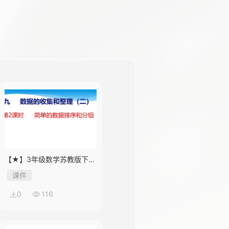
【★】3年级数学苏教版下册
课件第9单元《数据的收集和
课件
整理（二）》
0
116