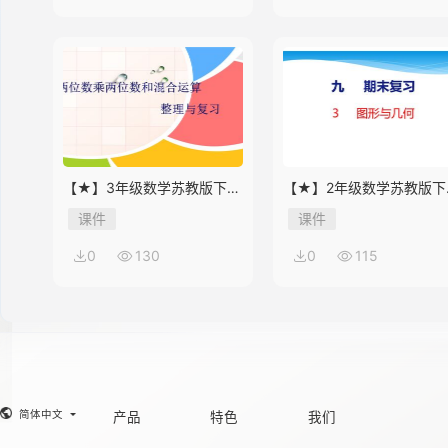
14
15
【★】3年级数学苏教版下册
【★】2年级数学苏教版下
课件第10单元《单元复习》
课件第9单元《期末复习》
课件
课件
16
0
130
0
115
17
18
简体中文
产品
特色
我们