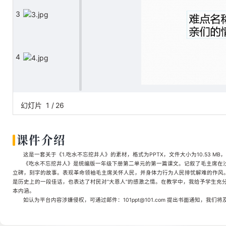
3
4
5
幻灯片
1
/
26
课件介绍
6
这是一套关于《1.吃水不忘挖井人》的素材，格式为PPTX，文件大小为10.53 MB
《吃水不忘挖井人》是统编版一年级下册第二单元的第一篇课文。记叙了毛主席在
立碑，刻字的故事。表现革命领袖毛主席关怀人民，并身体力行为人民排忧解难的作风。
是历史上的一段佳话，也表达了村民对“大恩人”的感激之情。在教学中，我给予学生充
7
本内涵。
如认为平台内容涉嫌侵权，可通过邮件：101ppt@101.com 提出书面通知，我们