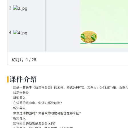
3
4
5
幻灯片
1
/
26
课件介绍
6
这是一套关于《给动物分类》的素材，格式为PPTX，文件大小为13.87 MB，页数
给动物分类
新知导入
在优美的乐曲中，你认识哪些动物？
7
新知导入
你去过动物园吗？你喜欢的动物可能住在哪个区？
新知导入
动物园里的动物是怎么分区的？