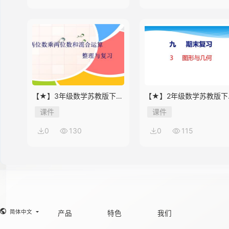
14
15
【★】3年级数学苏教版下册
【★】2年级数学苏教版下
课件第10单元《单元复习》
课件第9单元《期末复习》
课件
课件
16
0
130
0
115
17
18
简体中文
产品
特色
我们