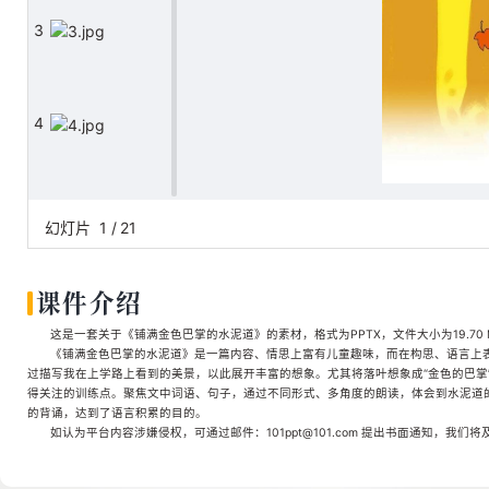
3
4
5
幻灯片
1
/
21
课件介绍
6
这是一套关于《铺满金色巴掌的水泥道》的素材，格式为PPTX，文件大小为19.70 
《铺满金色巴掌的水泥道》是一篇内容、情思上富有儿童趣味，而在构思、语言上
过描写我在上学路上看到的美景，以此展开丰富的想象。尤其将落叶想象成“金色的巴掌
得关注的训练点。聚焦文中词语、句子，通过不同形式、多角度的朗读，体会到水泥道
7
的背诵，达到了语言积累的目的。
如认为平台内容涉嫌侵权，可通过邮件：101ppt@101.com 提出书面通知，我们