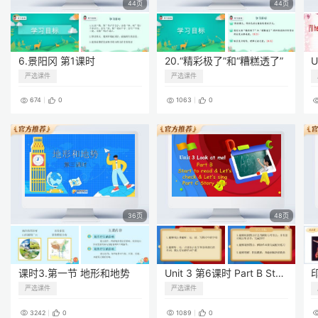
44页
44页
6.景阳冈 第1课时
20.“精彩极了”和“糟糕透了”
严选课件
严选课件
674
0
1063
0
36页
48页
课时3.第一节 地形和地势
Unit 3 第6课时 Part B Start to read & Let’s check & Let’s sing Part C Story time
严选课件
严选课件
3242
0
1089
0