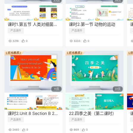
33页
36页
课时1.第五节 人类对细菌和真菌的利用
课时2.第一节 动物的运动
严选课件
严选课件
3218
0
3233
0
11页
31页
课时2.Unit 8 Section B 2a-2e
22.四季之美（第二课时）
严选课件
严选课件
2460
0
869
0