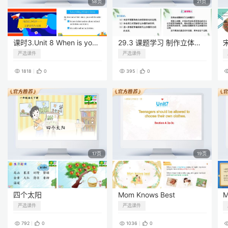
58页
21页
课时3.Unit 8 When is your birthday? (Period 3)
29.3 课题学习 制作立体模型
严选课件
严选课件
1818
0
395
0
17页
19页
四个太阳
Mom Knows Best
严选课件
严选课件
792
0
1036
0