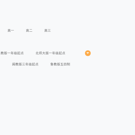
高一
高二
高三
人教版一年级起点
北师大版一年级起点
点
闽教版三年级起点
鲁教版五四制