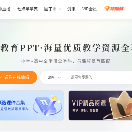
师直播
七点半学苑
园丁圈
资讯
VIP会员
1教育PPT·海量优质教学资源
小学~高中全学段全学科，与课程章节匹配
PPT课件在线编辑
课件