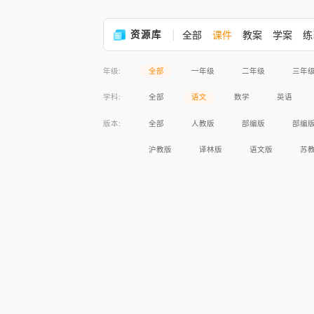
资源库
全部
课件
教案
学案
练
年级:
全部
一年级
二年级
三年
学科:
全部
语文
数学
英语
版本:
全部
人教版
部编版
部编
沪教版
译林版
语文版
苏
高等教育出版社