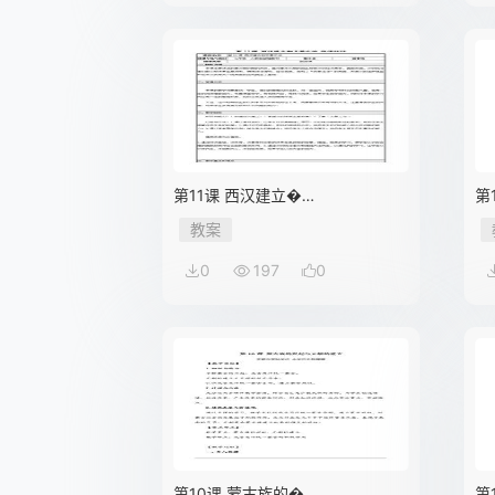
第11课 西汉建立�…
第
教案
0
197
0
第10课 蒙古族的�…
第