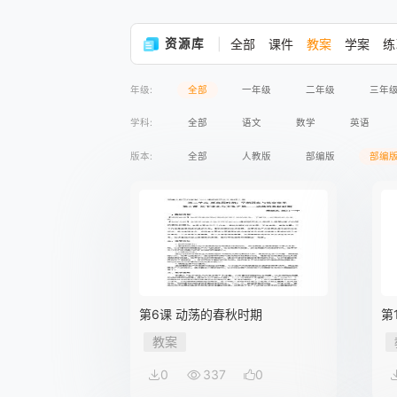
资源库
全部
课件
教案
学案
练
年级:
全部
一年级
二年级
三年
学科:
全部
语文
数学
英语
版本:
全部
人教版
部编版
部编
第6课 动荡的春秋时期
第
教案
0
337
0