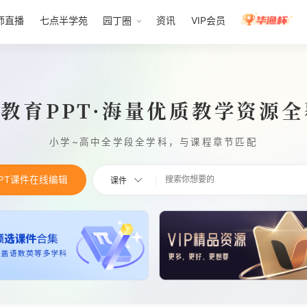
师直播
七点半学苑
园丁圈
资讯
VIP会员
1教育PPT·海量优质教学资源
小学~高中全学段全学科，与课程章节匹配
PPT课件在线编辑
课件