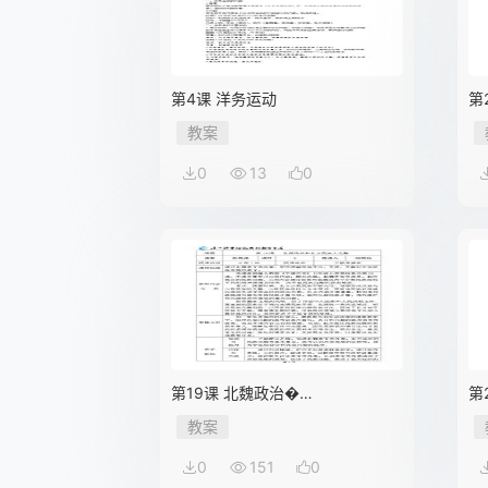
第4课 洋务运动
第
教案
0
13
0
第19课 北魏政治�…
第
教案
0
151
0