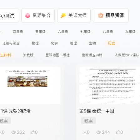
习/测试
资源集合
美课大师
精品资源
级
四年级
五年级
六年级
七年级
八年级
九年级
道德与法治
物理
化学
地理
生物
历史
版五四制
沪教版
星球地图出版社
鲁教版五四制
人教版2017课标
11课 元朝的统治
第9课 秦统一中国
教案
教案
0
262
0
0
244
0