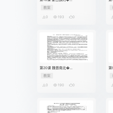
教案
0
193
0
第20课 魏晋南北�…
第
教案
0
190
0