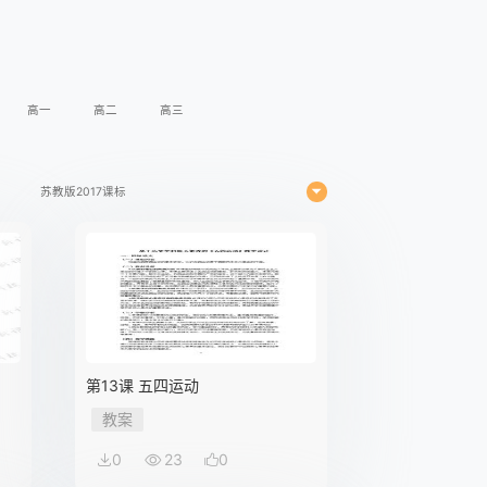
高一
高二
高三
苏教版2017课标
第13课 五四运动
教案
0
23
0