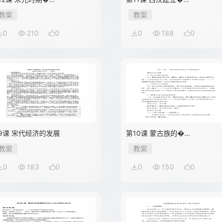
教案
教案
0
210
0
0
188
0
9课 宋代经济的发展
第10课 蒙古族的�…
教案
教案
0
183
0
0
150
0