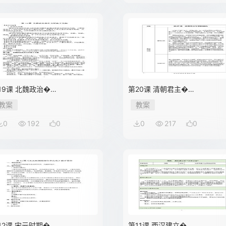
19课 北魏政治�…
第20课 清朝君主�…
教案
教案
0
192
0
0
217
0
12课 宋元时期�…
第11课 西汉建立�…