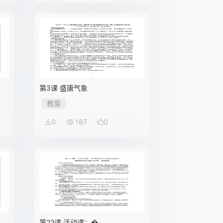
第3课 盛唐气象
教案
0
187
0
第22课 活动课：�…