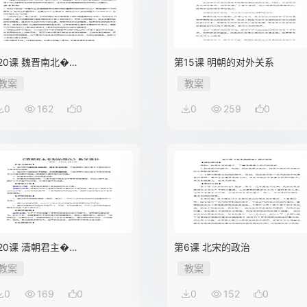
20课 魏晋南北�…
第15课 明朝的对外关系
教案
教案
0
162
0
0
259
0
20课 清朝君主�…
第6课 北宋的政治
教案
教案
0
169
0
0
152
0