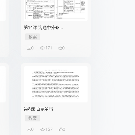
第14课 沟通中外�…
教案
0
171
0
第8课 百家争鸣
教案
0
157
0