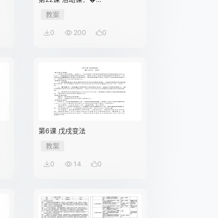
教案
0
200
0
第6课 戊戌变法
教案
0
14
0