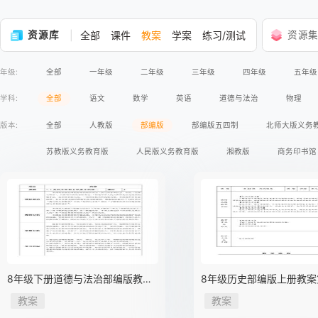
资源库
全部
课件
教案
学案
练习/测试
资源
年级:
全部
一年级
二年级
三年级
四年级
五年级
学科:
全部
语文
数学
英语
道德与法治
物理
版本:
全部
人教版
部编版
部编版五四制
北师大版义务
苏教版义务教育版
人民版义务教育版
湘教版
商务印书馆
人教版五四学制
鲁教版五四制
教科版
沪粤版
8年级下册道德与法治部编版教案
8年级历史部编版上册教案
第一单元 1.1 党的主张和人民意志
元第23课 内战爆发
教案
教案
的统一 02