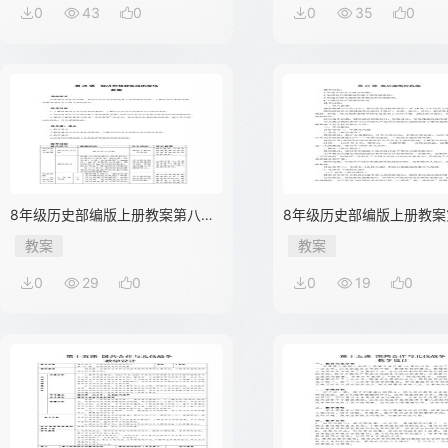
0
43
0
0
35
0
8年级历史部编版上册教案第八单
8年级历史部编版上册教案
元第25课 经济和社会生活的变化
元第21课 敌后战场的抗战 
教案
教案
01
0
29
0
0
19
0