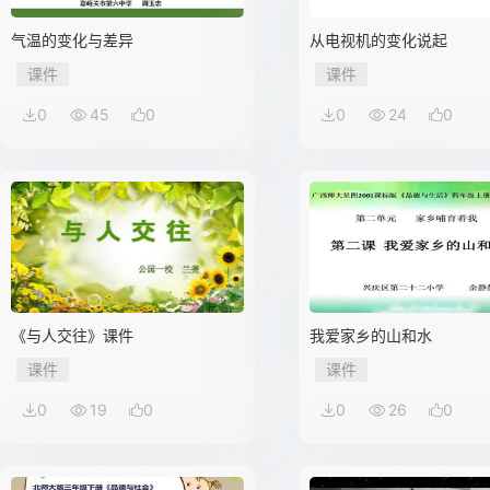
气温的变化与差异
从电视机的变化说起
课件
课件
0
45
0
0
24
0
《与人交往》课件
我爱家乡的山和水
课件
课件
0
19
0
0
26
0