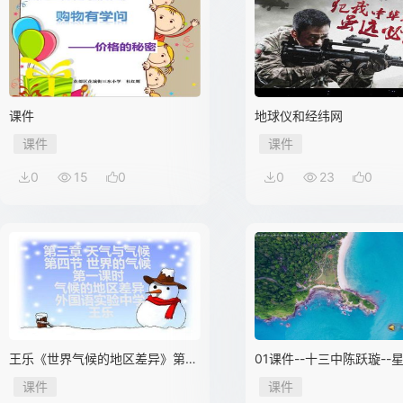
课件
地球仪和经纬网
课件
课件
0
15
0
0
23
0
王乐《世界气候的地区差异》第一
01课件--十三中陈跃璇--
课时
下7.1东南亚
课件
课件