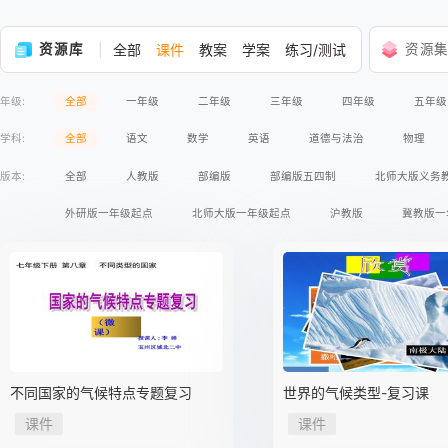
资源库
全部
课件
教案
学案
练习/测试
资源
年级:
全部
一年级
二年级
三年级
四年级
五年级
学科:
全部
语文
数学
英语
道德与法治
物理
版本:
全部
人教版
部编版
部编版五四制
北师大版义务
外研版一年级起点
北师大版一年级起点
沪教版
冀教版一
苏教版义务教育版
语文版义务教育版
冀人版义务教育版
人民版义务教育版
湘教版
商务印书馆
星球地图出版社
鲁教版五四制
教科版
沪粤版
科学出版社
广东教
苏教版2017课标
人民出版社
人教版A版2017课标
人教版
不同国家的气候特点专题复习
世界的气候类型-复习课
高等教育出版社
课件
课件