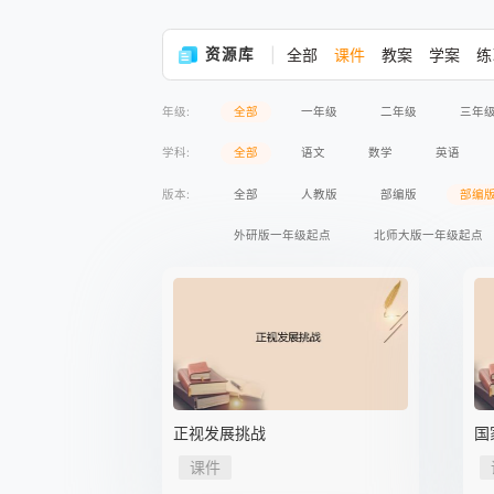
资源库
全部
课件
教案
学案
练
年级:
全部
一年级
二年级
三年
学科:
全部
语文
数学
英语
版本:
全部
人教版
部编版
部编
外研版一年级起点
北师大版一年级起点
苏教版义务教育版
语文版义务教育版
人民版义务教育版
湘教版
商务印
鲁教版五四制
教科版
沪粤版
苏教版2017课标
人民出版社
人教
正视发展挑战
国
高等教育出版社
课件