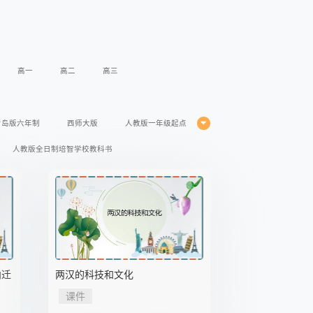
高一
高二
高三
青岛版六年制
西师大版
人教版一年级起点
人教版全日制培智学校教科书
年级起点
闽教版三年级起点
苏科版
仁爱版
人教版五四学制
人教版2017课标
湘教版2017课标
粤教版2017课标
外研版2017课标
外研版
内迁
两汉的科技和文化
课件