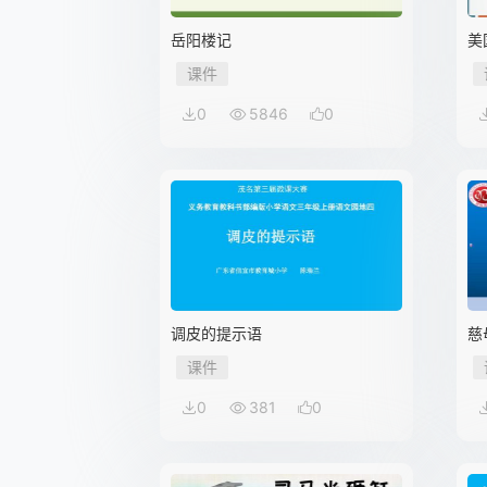
岳阳楼记
美
课件
0
5846
0
调皮的提示语
慈
课件
0
381
0