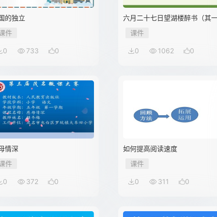
国的独立
六月二十七日望湖楼醉书（其
课件
课件
0
733
0
0
1062
0
母情深
如何提高阅读速度
课件
课件
0
372
0
0
311
0