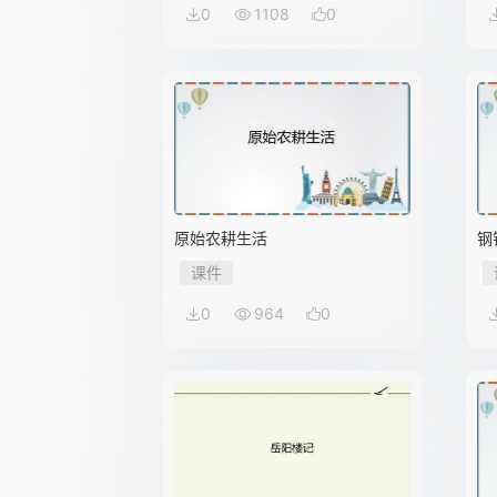
0
1108
0
原始农耕生活
钢
课件
0
964
0