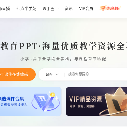
师直播
七点半学苑
园丁圈
资讯
VIP会员
1教育PPT·海量优质教学资源
小学~高中全学段全学科，与课程章节匹配
PPT课件在线编辑
课件