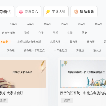
习/测试
资源集合
美课大师
精品资源
级
四年级
五年级
六年级
七年级
八年级
九年级
道德与法治
物理
化学
地理
生物
历史
版五四制
北师大版义务教育版
北师大版
冀教版
苏教版
沪教版
冀教版一年级起点
一年级起点
译林版
语文版
冀人版义务教育版
人教版三年级起点
冀教版三年级起点
外研版三
书馆
星球地图出版社
冀少版
华师大版
上海科学技术出版社
科学出版社
广东教育出版社
鲁教版
人教版全日制聋校实验教材
版A版2017课标
人教版A版
北师大版2017课标
教科版2017课标
家好 大家才会好
西晋的短暂统一和北方各族的
课件
课件