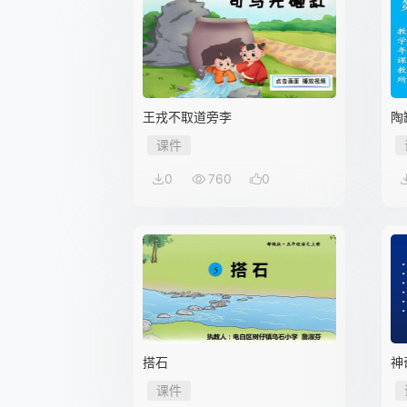
王戎不取道旁李
陶
课件
0
760
0
搭石
神
课件