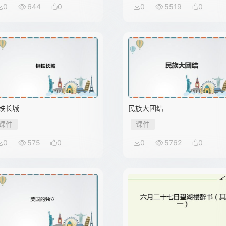
0
644
0
0
5519
0
铁长城
民族大团结
课件
课件
0
575
0
0
5762
0