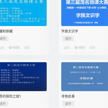
罐和铁罐
字族文识字
课件
课件
0
658
0
0
480
0
奇的探险之旅1
寻物启事
课件
课件