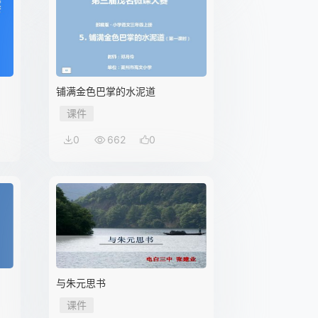
铺满金色巴掌的水泥道
课件
0
662
0
与朱元思书
课件