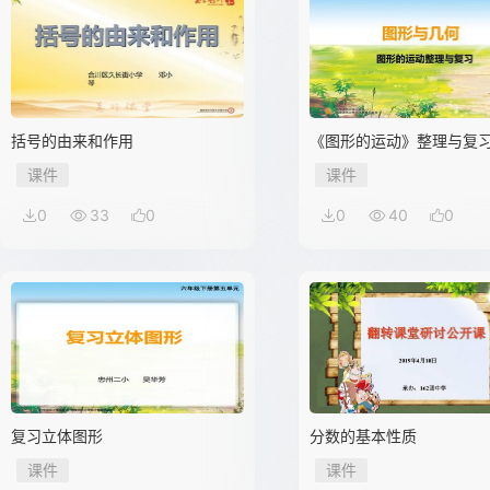
括号的由来和作用
《图形的运动》整理与复
课件
课件
0
33
0
0
40
0
复习立体图形
分数的基本性质
课件
课件