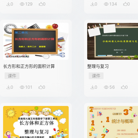
0
129
0
0
134
0
长方形和正方形的面积计算
整理与复习
课件
课件
0
101
0
0
56
0