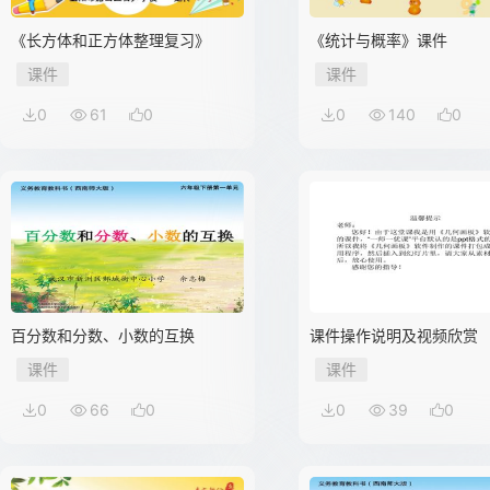
《长方体和正方体整理复习》
《统计与概率》课件
课件
课件
0
61
0
0
140
0
百分数和分数、小数的互换
课件操作说明及视频欣赏
课件
课件
0
66
0
0
39
0