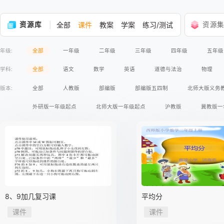
资源库
全部
课件
教案
学案
练习/测试
资源
年级:
全部
一年级
二年级
三年级
四年级
五年级
学科:
全部
语文
数学
英语
道德与法治
物理
版本:
全部
人教版
部编版
部编版五四制
北师大版义务
外研版一年级起点
北师大版一年级起点
沪教版
冀教版一
苏教版义务教育版
语文版义务教育版
冀人版义务教育版
人民版义务教育版
湘教版
商务印书馆
星球地图出版社
鲁教版五四制
教科版
沪粤版
科学出版社
广东教
苏教版2017课标
人民出版社
人教版A版2017课标
人教版
8、9加几复习课
平均分
高等教育出版社
课件
课件