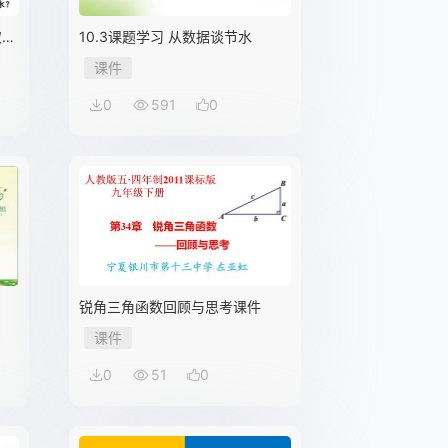
取
10.3课题学习 从数据谈节水
课件
0
591
0
）
锐角三角函数回顾与思考课件
课件
0
51
0