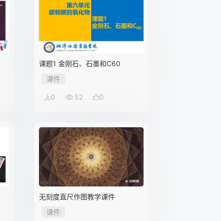
课题1 金刚石、石墨和C60
课件
0
52
0
无刻度直尺作图教学课件
课件