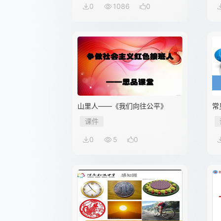
0
1086
0
山里人——《我们向往公平》
常
课件
0
5
0