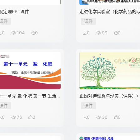
股定理PPT课件
走进化学实验室（化学药品的
用)
课件
课件
0
104
0
0
99
0
十一单元 盐 化肥 第一节 生活中
正确对待理想与现实（课件）
常见的盐（第2课时）
课件
课件
0
76
0
0
36
0