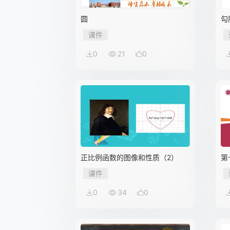
圆
勾
课件
0
21
0
正比例函数的图像和性质（2）
第
的
课件
0
34
0