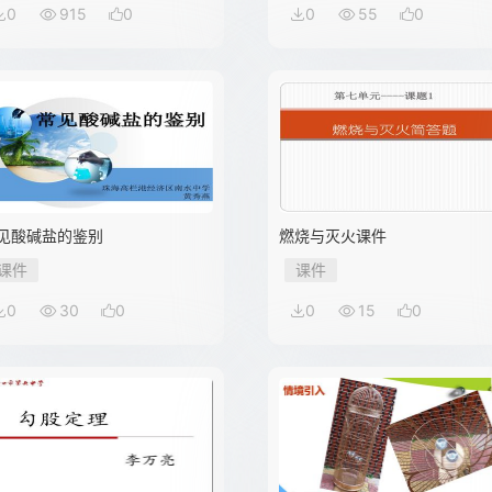
0
915
0
0
55
0
见酸碱盐的鉴别
燃烧与灭火课件
课件
课件
0
30
0
0
15
0