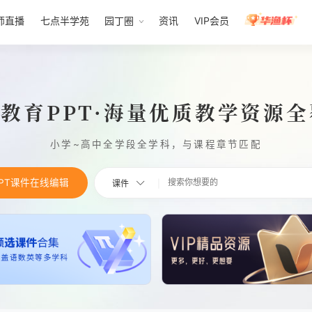
师直播
七点半学苑
园丁圈
资讯
VIP会员
1教育PPT·海量优质教学资源
小学~高中全学段全学科，与课程章节匹配
PPT课件在线编辑
课件