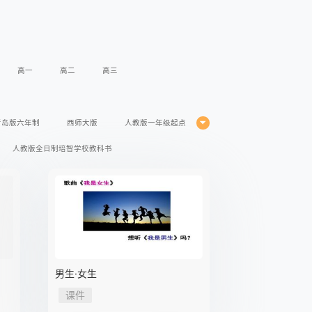
高一
高二
高三
青岛版六年制
西师大版
人教版一年级起点
人教版全日制培智学校教科书
年级起点
闽教版三年级起点
苏科版
仁爱版
人教版五四学制
人教版2017课标
湘教版2017课标
粤教版2017课标
外研版2017课标
外研版
男生·女生
课件