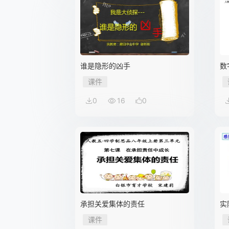
谁是隐形的凶手
数
课件
0
16
0
承担关爱集体的责任
实
何
课件