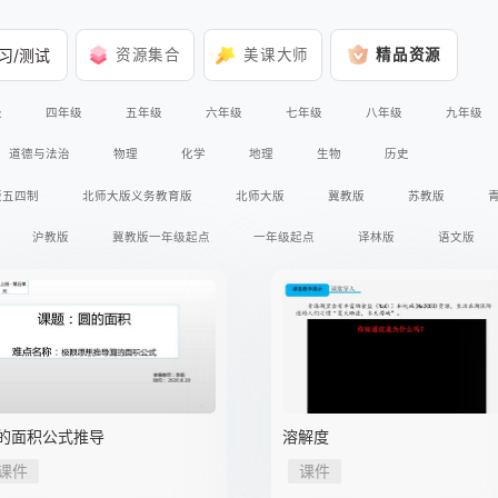
习/测试
资源集合
美课大师
精品资源
级
四年级
五年级
六年级
七年级
八年级
九年级
道德与法治
物理
化学
地理
生物
历史
版五四制
北师大版义务教育版
北师大版
冀教版
苏教版
沪教版
冀教版一年级起点
一年级起点
译林版
语文版
冀人版义务教育版
人教版三年级起点
冀教版三年级起点
外研版三
书馆
星球地图出版社
冀少版
华师大版
上海科学技术出版社
科学出版社
广东教育出版社
鲁教版
人教版全日制聋校实验教材
版A版2017课标
人教版A版
北师大版2017课标
教科版2017课标
的面积公式推导
溶解度
课件
课件