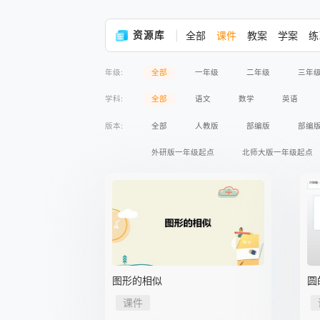
资源库
全部
课件
教案
学案
练
年级:
全部
一年级
二年级
三年
学科:
全部
语文
数学
英语
版本:
全部
人教版
部编版
部编
外研版一年级起点
北师大版一年级起点
苏教版义务教育版
语文版义务教育版
人民版义务教育版
湘教版
商务印
鲁教版五四制
教科版
沪粤版
苏教版2017课标
人民出版社
人教
图形的相似
圆
高等教育出版社
课件