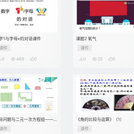
字1与字母x的对话课件
课题2 氧气
课件
课件
0
489
0
0
20
0
际问题与二元一次方程组——几
《角的比较与运算》（1）
图形
课件
课件