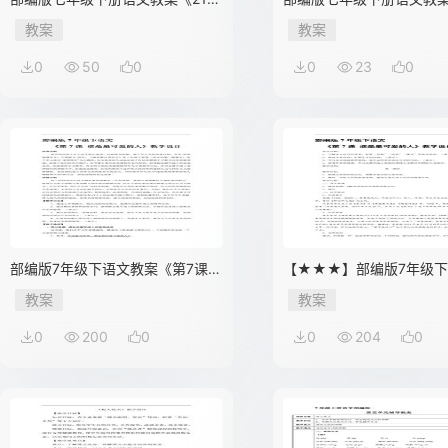
古代诗歌五首之游山西村》01
古代诗歌五首之游山西村》
教案
教案
0
50
0
0
23
0
部编版7年级下语文教案《第7课
【★★★】部编版7年级
谁是最可爱的人》02
案《第7课 谁是最可爱的
教案
教案
0
200
0
0
204
0