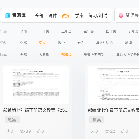
资源库
全部
课件
教案
学案
练习/测试
资源
年级:
全部
一年级
二年级
三年级
四年级
五年级
学科:
全部
语文
数学
英语
道德与法治
地理
版本:
全部
人教版
部编版
部编版五四制
北师大版义务
部编版七年级下册语文教案《25
部编版七年级下册语文教案
活板》02
活板》01
教案
教案
0
39
0
0
22
0