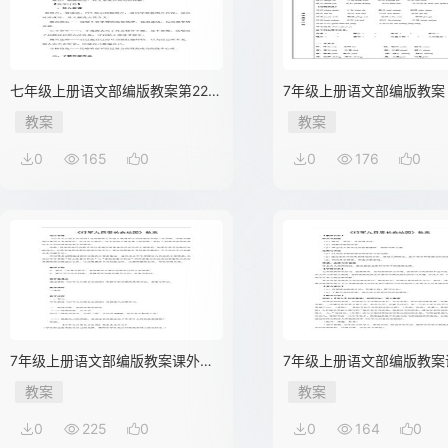
七年级上册语文部编版教案第22课
7年级上册语文部编版教案
《寓言四·杞人忧天》02
单元》复习
教案
教案
0
165
0
0
176
0
7年级上册语文部编版教案课外古
7年级上册语文部编版教案
诗词诵读 《行军九日思长安故
诗词诵读 《行军九日思长
教案
教案
园》02
园》03
0
225
0
0
164
0